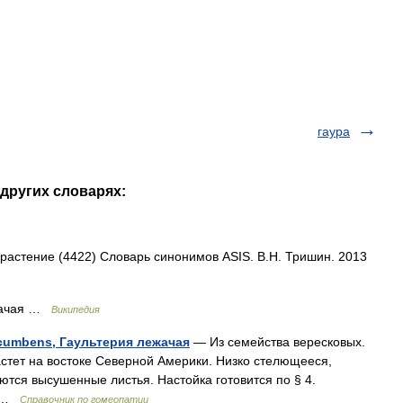
гаура
 других словарях:
 растение (4422) Словарь синонимов ASIS. В.Н. Тришин. 2013
жачая …
Википедия
ocumbens, Гаультерия лежачая
— Из семейства вересковых.
стет на востоке Северной Америки. Низко стелющееся,
ются высушенные листья. Настойка готовится по § 4.
… …
Справочник по гомеопатии