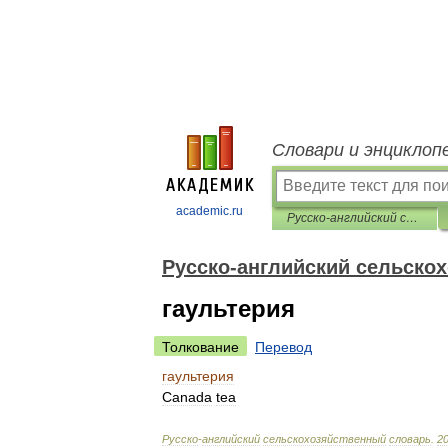
Словари и энциклоп
academic.ru
Русско-английский сельскохозяйственный словарь
Русско-английский сельско
гаультерия
Толкование
Перевод
гаультерия
Canada
tea
Русско
-
английский
сельскохозяйственный
словарь
.
2