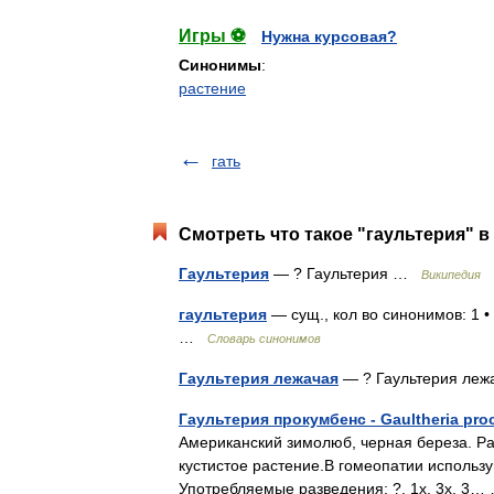
Игры ⚽
Нужна курсовая?
Синонимы
:
растение
гать
Смотреть что такое "гаультерия" в
Гаультерия
— ? Гаультерия …
Википедия
гаультерия
— сущ., кол во синонимов: 1 •
…
Словарь синонимов
Гаультерия лежачая
— ? Гаультерия ле
Гаультерия прокумбенс - Gaultheria pr
Американский зимолюб, черная береза. Ра
кустистое растение.В гомеопатии использу
Употребляемые разведения: ?, 1х, 3х, 3