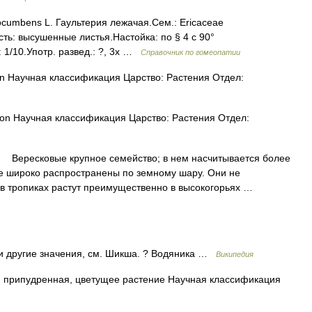
ocumbens L. Гаультерия лежачая.Сем.: Ericaceae
ть: высушенные листья.Настойка: по § 4 с 90°
: 1/10.Употр. развед.: ?, 3х …
Справочник по гомеопатии
lon Научная классификация Царство: Растения Отдел:
llon Научная классификация Царство: Растения Отдел:
ресковые крупное семейство; в нем насчитывается более
ые широко распространены по земному шару. Они не
а в тропиках растут преимущественно в высокогорьях …
и другие значения, см. Шикша. ? Водяника …
Википедия
 припудренная, цветущее растение Научная классификация