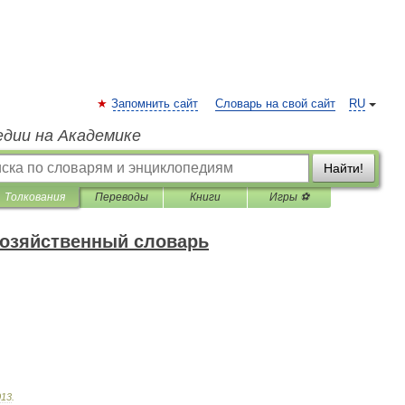
Запомнить сайт
Словарь на свой сайт
RU
едии на Академике
Найти!
Толкования
Переводы
Книги
Игры ⚽
хозяйственный словарь
013
.