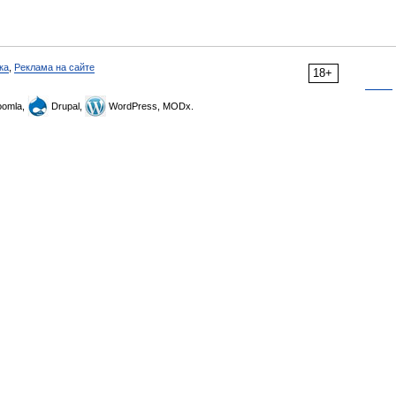
ка
,
Реклама на сайте
18+
omla,
Drupal,
WordPress, MODx.