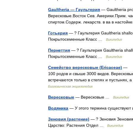
Gaultheria — Гаультерия
— Gaultheria pr
Вересковые.Восток Сев. Америки.Прим. час
спиртом.Содерж. лекарств. в ва в настойке
Готьерия
— ? Гаультерия Gaultheria shal
Покрытосеменные Класс …
Википедия
Пернеттия
— ? Гаультерия Gaultheria sha
Покрытосеменные Класс …
Википедия
Семейство вересковые (Ericaceae)
— Ве
100 родов и свыше 3000 видов. Вересков
встречаются только в степях и пустынях, 
Биологическая энциклопедия
Вересковые
— Вересковые …
Википедия
Водяника
— У этого термина существуют 
Зеновия (растение)
— ? Зеновия Зеновия
Царство: Растения Отдел …
Википедия